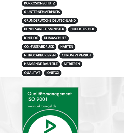
KORROSIONSCHUTZ
6. UNTERNEHMERPREIS
GRÜNDERWOCHE DEUTSCHLAND
BUNDESARBEITSMINISTER
HUBERTUS HEIL
IONIT OX
KLIMASCHUTZ
CO₂-FUSSABDRUCK
HÄRTEN
NITROCARBURIEREN
CHROM VI VERBOT
HÄNGENDE BAUTEILE
NITRIEREN
QUALITÄT
IONITOX