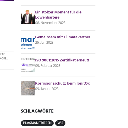
Ein stolzer Moment für die
Löwenhärterei
08. November 2023
Gemeinsam mit ClimatePartner ...
26. Juli 2023
READ
MORE...
ISO 9001:2015 Zertifikat erneut!
09. Februar 2023
Korrosionsschutz beim IonitOx
09. Januar 2023
SCHLAGWÖRTE
PLASMANITRIEREN
WIS