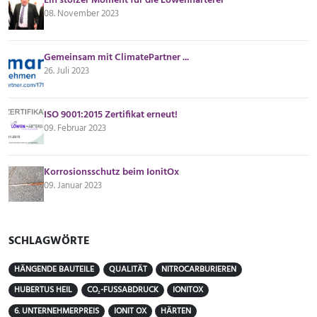
Ein stolzer Moment für die Löwenhärterei
08. November 2023
Gemeinsam mit ClimatePartner ...
26. Juli 2023
ISO 9001:2015 Zertifikat erneut!
09. Februar 2023
Korrosionsschutz beim IonitOx
09. Januar 2023
SCHLAGWÖRTE
HÄNGENDE BAUTEILE
QUALITÄT
NITROCARBURIEREN
HUBERTUS HEIL
CO₂-FUSSABDRUCK
IONITOX
6. UNTERNEHMERPREIS
IONIT OX
HÄRTEN