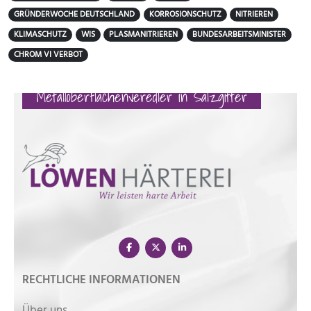
GRÜNDERWOCHE DEUTSCHLAND
KORROSIONSCHUTZ
NITRIEREN
KLIMASCHUTZ
WIS
PLASMANITRIEREN
BUNDESARBEITSMINISTER
CHROM VI VERBOT
Metalloberflächenveredler in Salzgitter
RECHTLICHE INFORMATIONEN
Über uns